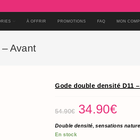
ORIES
À OFFRIR
PROMOTIONS
FAQ
MON COMP
 – Avant
Gode double densité D11 –
Le
34.90
€
Le
prix
prix
54.90
€
initial
actuel
était :
est :
54.90€.
34.90€.
Double densité, sensations nature
En stock