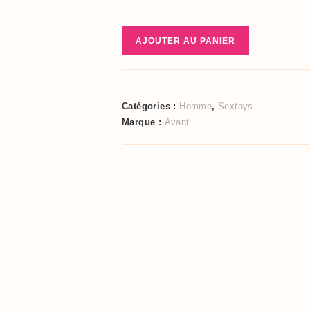
quantité
AJOUTER AU PANIER
de
Gode
double
densité
Catégories :
Homme
,
Sextoys
D11
Marque :
Avant
-
Avant