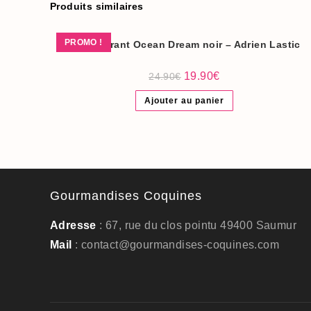
Produits similaires
PROMO !
Oeuf vibrant Ocean Dream noir – Adrien Lastic
Le
Le
19.90
€
24.90
€
prix
prix
initial
actuel
Ajouter au panier
était :
est :
24.90€.
19.90€.
Gourmandises Coquines
Adresse
: 67, rue du clos pointu 49400 Saumur
Mail
: contact@gourmandises-coquines.com