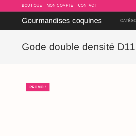
Skip
BOUTIQUE
MON COMPTE
CONTACT
to
content
Gourmandises coquines
CATÉG
Gode double densité D11
PROMO !