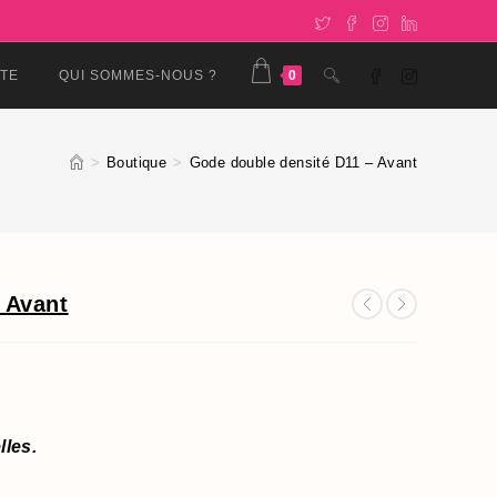
TOGGLE
TE
QUI SOMMES-NOUS ?
0
WEBSITE
>
Boutique
>
Gode double densité D11 – Avant
SEARCH
 Avant
lles.