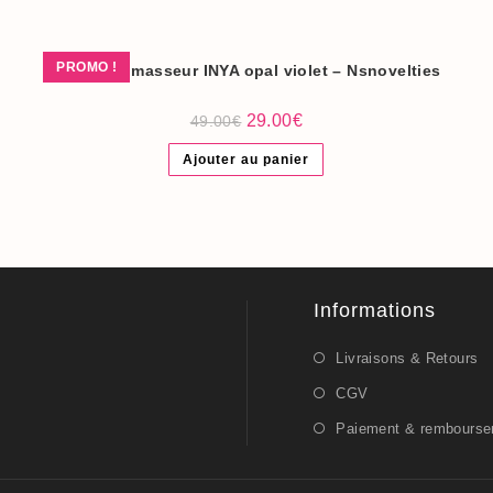
PROMO !
Mini vibromasseur INYA opal violet – Nsnovelties
Le
Le
29.00
€
49.00
€
prix
prix
initial
actuel
Ajouter au panier
était :
est :
49.00€.
29.00€.
Informations
Livraisons & Retours
CGV
Paiement & rembours