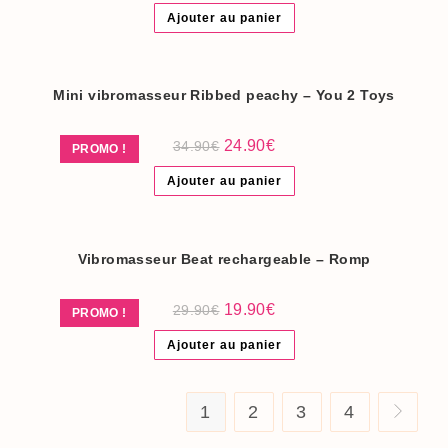
initial
actuel
Ajouter au panier
était :
est :
39.90€.
29.90€.
Mini vibromasseur Ribbed peachy – You 2 Toys
Le
Le
24.90
€
34.90
€
PROMO !
prix
prix
initial
actuel
Ajouter au panier
était :
est :
34.90€.
24.90€.
Vibromasseur Beat rechargeable – Romp
Le
Le
19.90
€
29.90
€
PROMO !
prix
prix
initial
actuel
Ajouter au panier
était :
est :
29.90€.
19.90€.
1
2
3
4