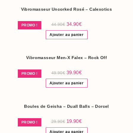
Vibromasseur Uncorked Rosé – Calexotics
Le
Le
34.90
€
44.90
€
PROMO !
prix
prix
initial
actuel
Ajouter au panier
était :
est :
44.90€.
34.90€.
Vibromasseur Men-X Falex – Rock Off
Le
Le
39.90
€
49.90
€
PROMO !
prix
prix
initial
actuel
Ajouter au panier
était :
est :
49.90€.
39.90€.
Boules de Geisha – Duall Balls – Dorcel
Le
Le
19.90
€
29.90
€
PROMO !
prix
prix
initial
actuel
Ajouter au panier