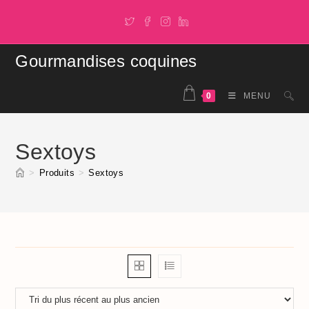
Skip
to
content
Gourmandises coquines
0
MENU
Sextoys
>
Produits
>
Sextoys