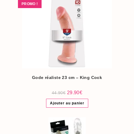
PROMO !
Gode réaliste 23 cm – King Cock
Le
Le
29.90
€
44.90
€
prix
prix
initial
actuel
Ajouter au panier
était :
est :
44.90€.
29.90€.