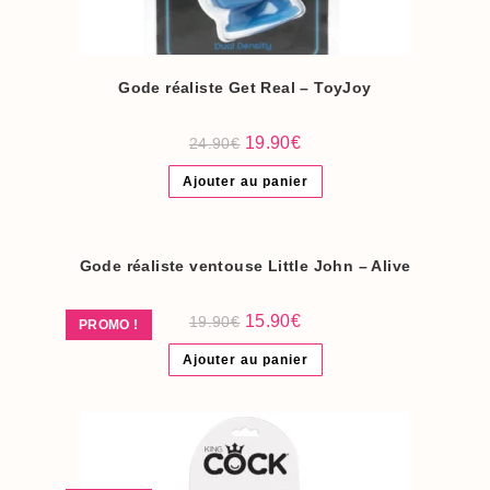
Gode réaliste Get Real – ToyJoy
Le
Le
19.90
€
24.90
€
prix
prix
initial
actuel
Ajouter au panier
était :
est :
24.90€.
19.90€.
Gode réaliste ventouse Little John – Alive
Le
Le
15.90
€
19.90
€
PROMO !
prix
prix
initial
actuel
Ajouter au panier
était :
est :
19.90€.
15.90€.