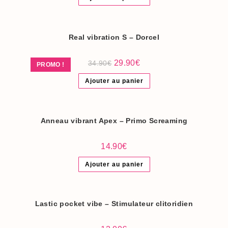
était :
est :
29.90€.
19.90€.
Real vibration S – Dorcel
Le
Le
29.90
€
34.90
€
PROMO !
prix
prix
initial
actuel
Ajouter au panier
était :
est :
34.90€.
29.90€.
Anneau vibrant Apex – Primo Screaming
14.90
€
Ajouter au panier
Lastic pocket vibe – Stimulateur clitoridien