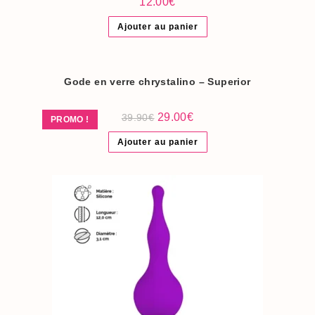
12.00
€
Ajouter au panier
Gode en verre chrystalino – Superior
Le
Le
29.00
€
39.90
€
PROMO !
prix
prix
initial
actuel
Ajouter au panier
était :
est :
39.90€.
29.00€.