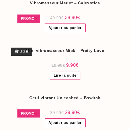
Vibromasseur Merlot – Calexotics
Le
Le
39.90
€
49.90
€
PROMO !
prix
prix
initial
actuel
Ajouter au panier
était :
est :
49.90€.
39.90€.
Mini vibromasseur Mick – Pretty Love
ÉPUISÉ
Le
Le
9.90
€
19.90
€
prix
prix
initial
actuel
Lire la suite
était :
est :
19.90€.
9.90€.
Oeuf vibrant Unleashed – Bswitch
Le
Le
29.90
€
39.90
€
PROMO !
prix
prix
initial
actuel
Ajouter au panier
était :
est :
39.90€.
29.90€.