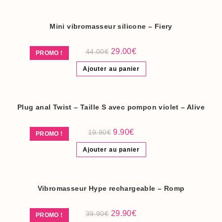
Mini vibromasseur silicone – Fiery
Le
Le
29.00
€
44.00
€
PROMO !
prix
prix
initial
actuel
Ajouter au panier
était :
est :
44.00€.
29.00€.
Plug anal Twist – Taille S avec pompon violet – Alive
Le
Le
9.90
€
19.90
€
PROMO !
prix
prix
initial
actuel
Ajouter au panier
était :
est :
19.90€.
9.90€.
Vibromasseur Hype rechargeable – Romp
Le
Le
29.90
€
39.90
€
PROMO !
prix
prix