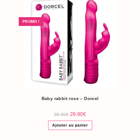
PROMO !
Baby rabbit rose – Dorcel
Le
Le
29.90
€
39.90
€
prix
prix
initial
actuel
Ajouter au panier
était :
est :
39.90€.
29.90€.