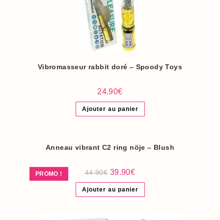
Vibromasseur rabbit doré – Spoody Toys
24.90
€
Ajouter au panier
Anneau vibrant C2 ring nöje – Blush
Le
Le
39.90
€
44.90
€
PROMO !
prix
prix
initial
actuel
Ajouter au panier
était :
est :
44.90€.
39.90€.