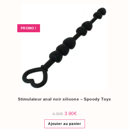
PROMO !
Stimulateur anal noir silicone – Spoody Toys
Le
Le
3.90
€
4.90
€
prix
prix
initial
actuel
Ajouter au panier
était :
est :