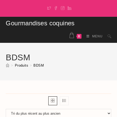
Skip
to
content
Gourmandises coquines
0
MENU
BDSM
>
Produits
>
BDSM