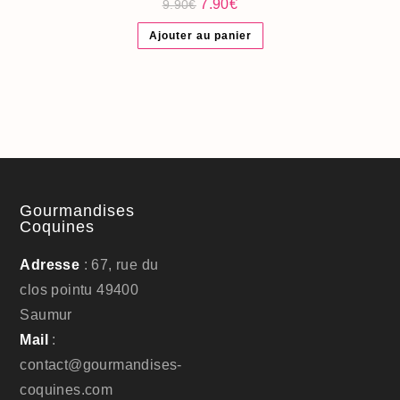
Le
Le
7.90
€
9.90
€
prix
prix
initial
actuel
Ajouter au panier
était :
est :
9.90€.
7.90€.
Gourmandises
Coquines
Adresse
: 67, rue du
clos pointu 49400
Saumur
Mail
:
contact@gourmandises-
coquines.com