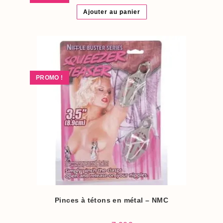
prix
prix
initial
actuel
Ajouter au panier
était :
est :
24.90€.
19.90€.
PROMO !
Pinces à tétons en métal – NMC