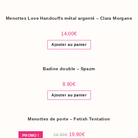
4.90€.
3.90€.
Menottes Love Handcuffs métal argenté – Clara Morgane
14.00
€
Ajouter au panier
Badine double – Spazm
8.90
€
Ajouter au panier
Menottes de porte – Fetish Tentation
Le
Le
19.90
€
24.90
€
PROMO !