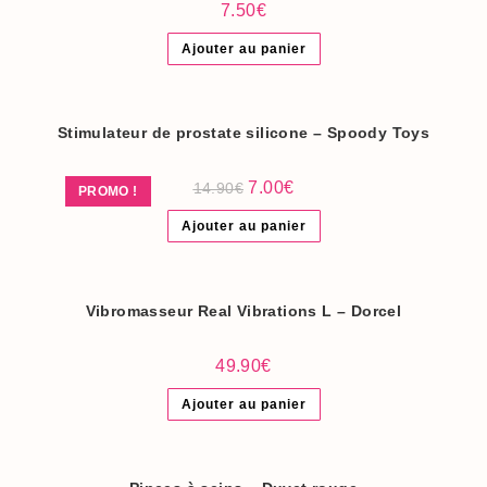
7.50
€
Ajouter au panier
Stimulateur de prostate silicone – Spoody Toys
Le
Le
7.00
€
14.90
€
PROMO !
prix
prix
initial
actuel
Ajouter au panier
était :
est :
14.90€.
7.00€.
Vibromasseur Real Vibrations L – Dorcel
49.90
€
Ajouter au panier