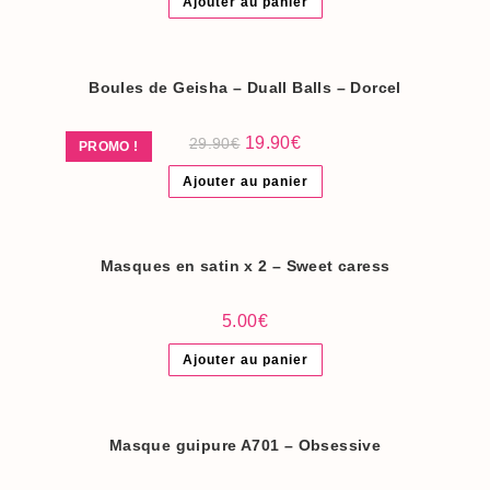
Ajouter au panier
Boules de Geisha – Duall Balls – Dorcel
Le
Le
19.90
€
29.90
€
PROMO !
prix
prix
initial
actuel
Ajouter au panier
était :
est :
29.90€.
19.90€.
Masques en satin x 2 – Sweet caress
5.00
€
Ajouter au panier
Masque guipure A701 – Obsessive