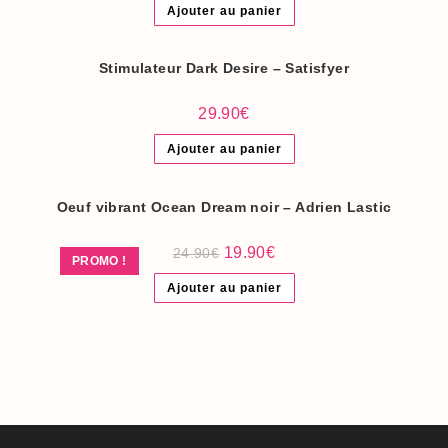
initial
actuel
Ajouter au panier
était :
est :
24.90€.
19.90€.
Stimulateur Dark Desire – Satisfyer
29.90
€
Ajouter au panier
Oeuf vibrant Ocean Dream noir – Adrien Lastic
Le
Le
19.90
€
24.90
€
PROMO !
prix
prix
initial
actuel
Ajouter au panier
était :
est :
24.90€.
19.90€.