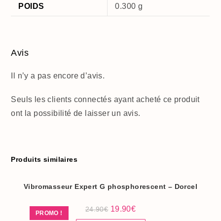
POIDS
0.300 g
Avis
Il n’y a pas encore d’avis.
Seuls les clients connectés ayant acheté ce produit
ont la possibilité de laisser un avis.
Produits similaires
Vibromasseur Expert G phosphorescent – Dorcel
Le
Le
19.90
€
24.90
€
PROMO !
prix
prix