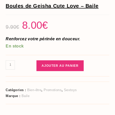
Boules de Geisha Cute Love – Baile
Le
8.00
€
Le
prix
prix
9.90
€
initial
actuel
était :
est :
9.90€.
8.00€.
Renforcez votre périnée en douceur.
En stock
quantité
AJOUTER AU PANIER
de
Boules
de
Geisha
Catégories :
Bien-être
,
Promotions
,
Sextoys
Cute
Marque :
Baile
Love
-
Baile