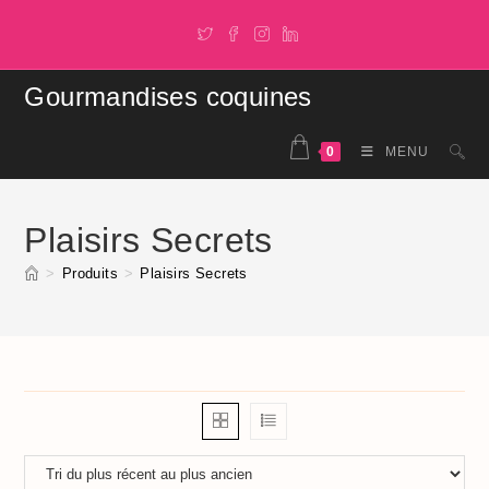
Skip
to
content
Gourmandises coquines
0
MENU
Plaisirs Secrets
>
Produits
>
Plaisirs Secrets