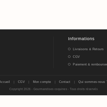
Informations
Livraisons & Retours
CGV
Paiement & rembours
Accueil
CGV
Mon compte
Contact
Qui sommes-nous 
Copyright 2026 - Gourmandises coquines - Tous droits réservés