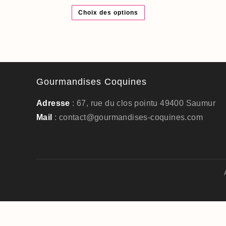
Ce
Choix des options
produit
a
plusieurs
variations.
Les
options
peuvent
être
choisies
sur
Gourmandises Coquines
la
page
du
Adresse
: 67, rue du clos pointu 49400 Saumur
produit
Mail
: contact@gourmandises-coquines.com