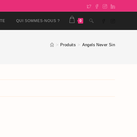
TOGGLE
TE
QUI SOMMES-NOUS ?
0
WEBSITE
>
Produits
>
Angels Never Sin
SEARCH