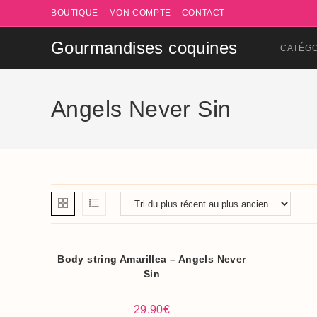
Skip
BOUTIQUE
MON COMPTE
CONTACT
to
content
Gourmandises coquines
CATÉG
Angels Never Sin
Body string Amarillea – Angels Never
Sin
29.90
€